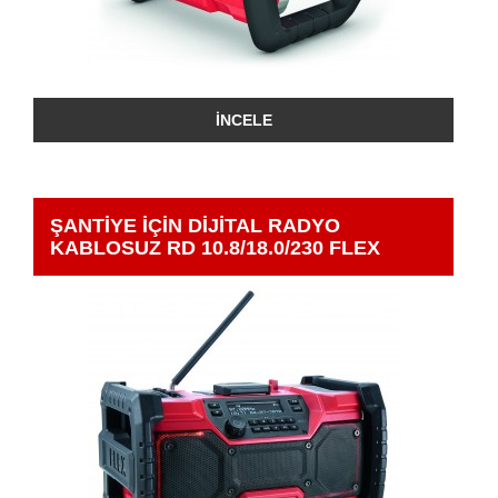
İNCELE
ŞANTİYE İÇİN DİJİTAL RADYO
KABLOSUZ RD 10.8/18.0/230 FLEX