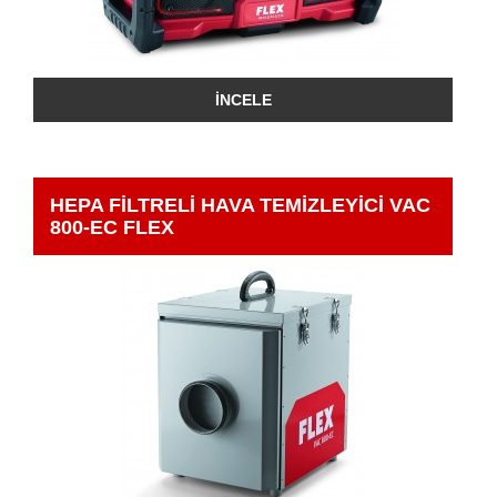
İNCELE
HEPA FİLTRELİ HAVA TEMİZLEYİCİ VAC
800-EC FLEX