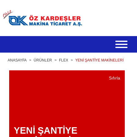
ANASAYFA
>
ÜRÜNLER
>
FLEX
>
YENİ ŞANTİYE MAKİNELERİ
Sıfırla
YENİ ŞANTİYE