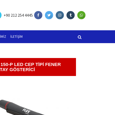
+90 212 254 4445
Kapat
IMIZ
İLETIŞIM
Ara
 150-P LED CEP TİPİ FENER
TAY GÖSTERİCİ