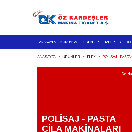
ANASAYFA
KURUMSAL
ÜRÜNLER
HABERLER
DÖ
ANASAYFA
>
ÜRÜNLER
>
FLEX
>
POLİSAJ - PASTA
Sıfırl
POLİSAJ - PASTA
CİLA MAKİNALARI