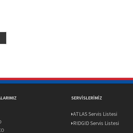
LARIMIZ
SERVISLERIMIZ
S
ATLAS Servis Listesi
D
RIDGID Servis Listesi
CO