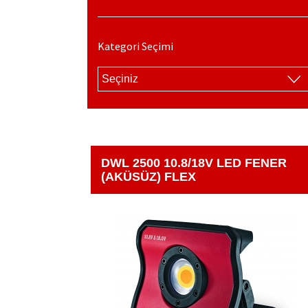
Kategori Seçimi
DWL 2500 10.8/18V LED FENER
(AKÜSÜZ) FLEX