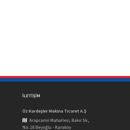
İLETIŞIM
Öz Kardeşler Makina Ticaret A.Ş
Arapcamii Mahallesi, Bakır Sk.,
No: 18 Beyoğlu - Karaköy