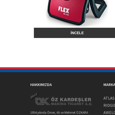
İNCELE
HAKKIMIZDA
MARKA
ATLA
RIDGI
AWEL
1954 yılında Ömer, Ali ve Mehmet ÖZKARA