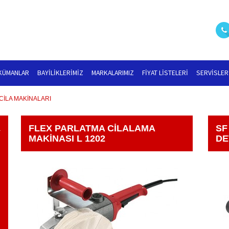
KÜMANLAR
BAYILIKLERIMIZ
MARKALARIMIZ
FIYAT LISTELERI
SERVISLER
 CİLA MAKİNALARI
FLEX PARLATMA CILALAMA
SF
a
MAKINASI L 1202
DE